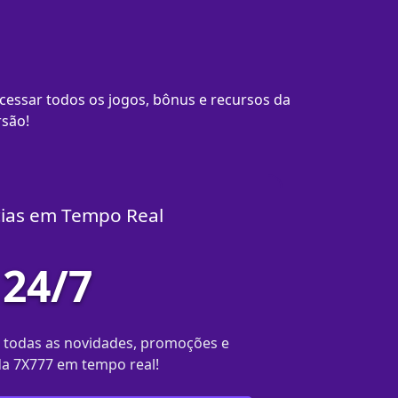
cessar todos os jogos, bônus e recursos da
rsão!
cias em Tempo Real
24/7
e todas as novidades, promoções e
da 7X777 em tempo real!