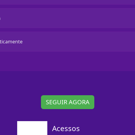
a
aticamente
SEGUIR AGORA
Acessos