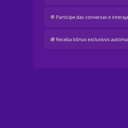
💬 Participe das conversas e interaj
🎁 Receba bônus exclusivos autom