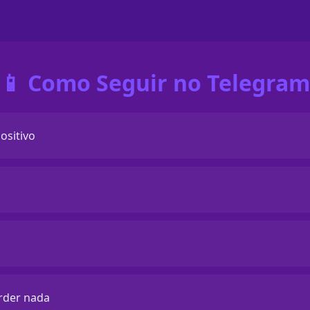
📱 Como Seguir no Telegram
ositivo
erder nada