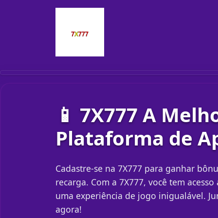
📱 7X777 A Melh
Plataforma de A
Cadastre-se na 7X777 para ganhar bônu
recarga. Com a 7X777, você tem acesso 
uma experiência de jogo inigualável. J
agora!