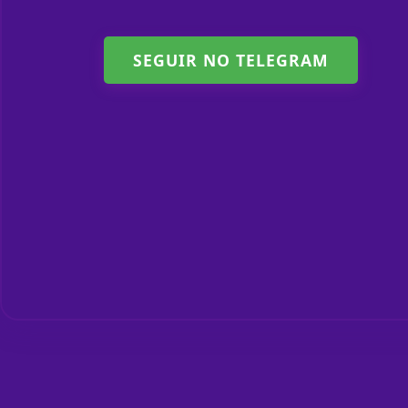
SEGUIR NO TELEGRAM