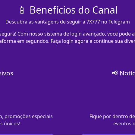
📱 Benefícios do Canal
Descubra as vantagens de seguir a 7X777 no Telegram
segura! Com nosso sistema de login avançado, você pode a
aforma em segundos. Faça login agora e continue sua dive
sivos
📢 Notí
m, promoções especiais
Fique por dentro d
s únicos!
eventos 