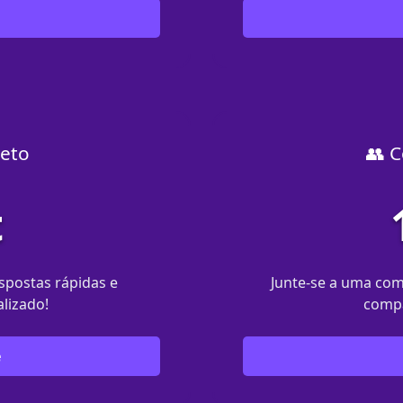
reto
👥 
t
espostas rápidas e
Junte-se a uma com
lizado!
compa
e