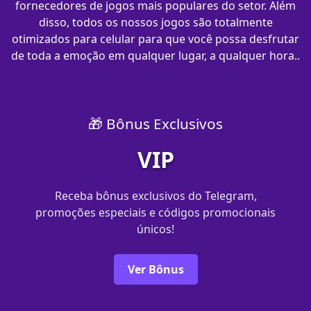
fornecedores de jogos mais populares do setor. Além
disso, todos os nossos jogos são totalmente
otimizados para celular para que você possa desfrutar
de toda a emoção em qualquer lugar, a qualquer hora..
🎁 Bônus Exclusivos
VIP
Receba bônus exclusivos do Telegram,
promoções especiais e códigos promocionais
únicos!
Ver Bônus