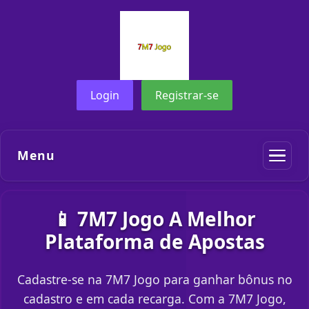
Login
Registrar-se
Menu
📱 7M7 Jogo A Melhor
Plataforma de Apostas
Cadastre-se na 7M7 Jogo para ganhar bônus no
cadastro e em cada recarga. Com a 7M7 Jogo,