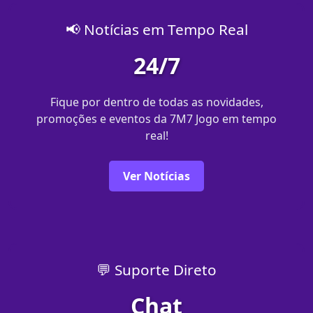
📢 Notícias em Tempo Real
24/7
Fique por dentro de todas as novidades,
promoções e eventos da 7M7 Jogo em tempo
real!
Ver Notícias
💬 Suporte Direto
Chat