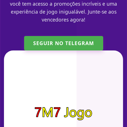
você tem acesso a promoções incríveis e uma
experiência de jogo inigualável. Junte-se aos
vencedores agora!
SEGUIR NO TELEGRAM