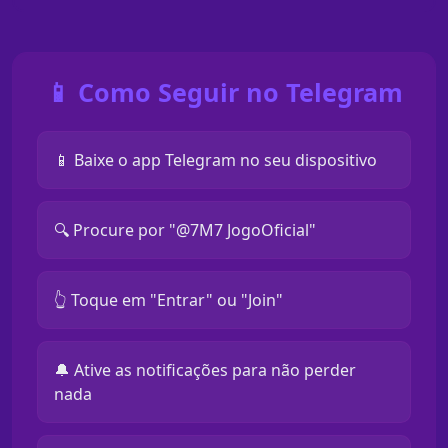
📱 Como Seguir no Telegram
📱 Baixe o app Telegram no seu dispositivo
🔍 Procure por "@7M7 JogoOficial"
👆 Toque em "Entrar" ou "Join"
🔔 Ative as notificações para não perder
nada