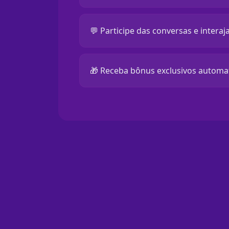
💬 Participe das conversas e interaj
🎁 Receba bônus exclusivos autom