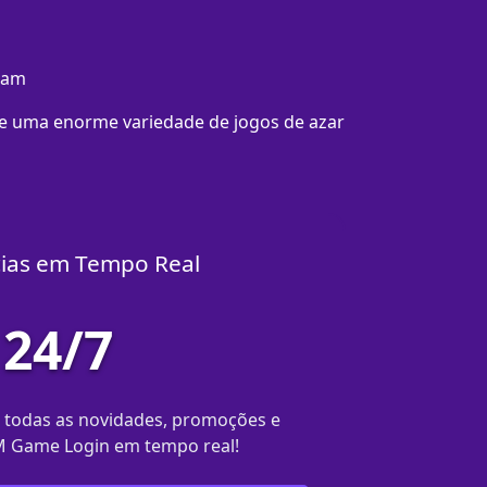
ram
e uma enorme variedade de jogos de azar
cias em Tempo Real
24/7
e todas as novidades, promoções e
M Game Login em tempo real!