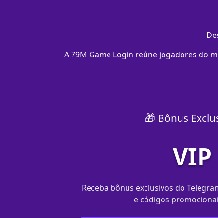
De
A 79M Game Login reúne jogadores do mu
🎁 Bônus Exclu
VIP
Receba bônus exclusivos do Telegra
e códigos promocionai