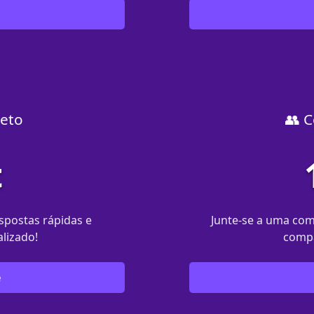
reto
👥 
t
espostas rápidas e
Junte-se a uma com
lizado!
compa
e