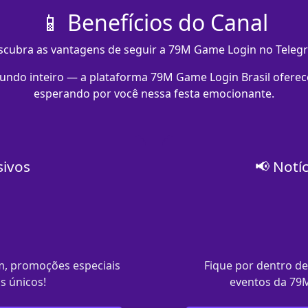
📱 Benefícios do Canal
scubra as vantagens de seguir a 79M Game Login no Teleg
ndo inteiro — a plataforma 79M Game Login Brasil oferec
esperando por você nessa festa emocionante.
sivos
📢 Notí
m, promoções especiais
Fique por dentro d
s únicos!
eventos da 79