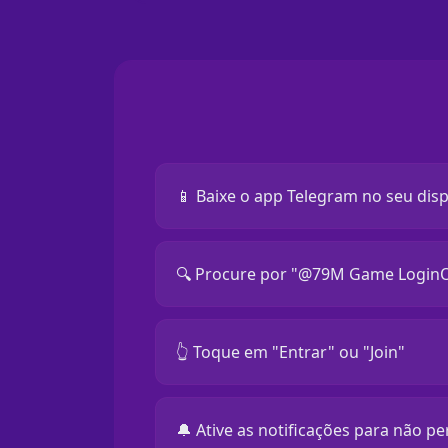
📱 Baixe o app Telegram no seu disp
🔍 Procure por "@79M Game LoginOf
👆 Toque em "Entrar" ou "Join"
🔔 Ative as notificações para não p