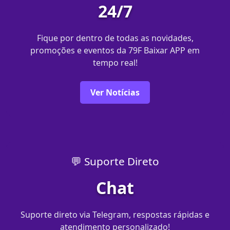
24/7
Fique por dentro de todas as novidades,
promoções e eventos da 79F Baixar APP em
tempo real!
Ver Notícias
💬 Suporte Direto
Chat
Suporte direto via Telegram, respostas rápidas e
atendimento personalizado!