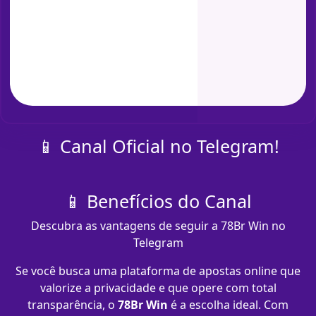
📱 Canal Oficial no Telegram!
📱 Benefícios do Canal
Descubra as vantagens de seguir a 78Br Win no
Telegram
Se você busca uma plataforma de apostas online que
valorize a privacidade e que opere com total
transparência, o
78Br Win
é a escolha ideal. Com