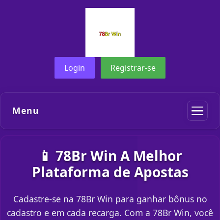
Login
Registrar-se
Menu
📱 78Br Win A Melhor
Plataforma de Apostas
Cadastre-se na 78Br Win para ganhar bônus no
cadastro e em cada recarga. Com a 78Br Win, você