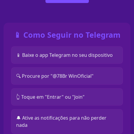
📱 Como Seguir no Telegram
📱 Baixe o app Telegram no seu dispositivo
🔍 Procure por "@78Br WinOficial"
👆 Toque em "Entrar" ou "Join"
🔔 Ative as notificações para não perder
nada