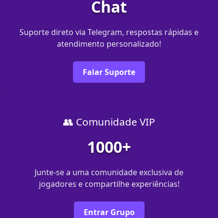
Chat
Suporte direto via Telegram, respostas rápidas e
atendimento personalizado!
Falar Suporte
👥 Comunidade VIP
1000+
Junte-se a uma comunidade exclusiva de
jogadores e compartilhe experiências!
Entrar Grupo