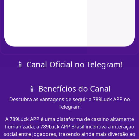
📱 Canal Oficial no Telegram!
📱 Benefícios do Canal
Descubra as vantagens de seguir a 789Luck APP no
Telegram
A 789Luck APP é uma plataforma de cassino altamente
humanizada; a 789Luck APP Brasil incentiva a interação
social entre jogadores, trazendo ainda mais diversão ao