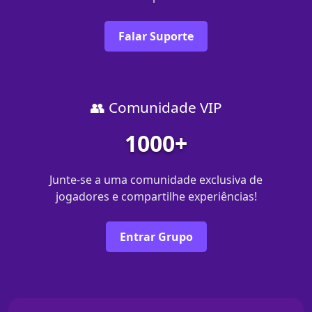
Falar Suporte
👥 Comunidade VIP
1000+
Junte-se a uma comunidade exclusiva de
jogadores e compartilhe experiências!
Entrar Grupo