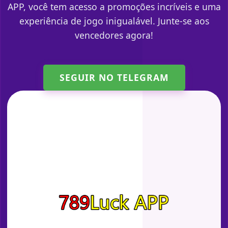
APP, você tem acesso a promoções incríveis e uma
experiência de jogo inigualável. Junte-se aos
vencedores agora!
SEGUIR NO TELEGRAM