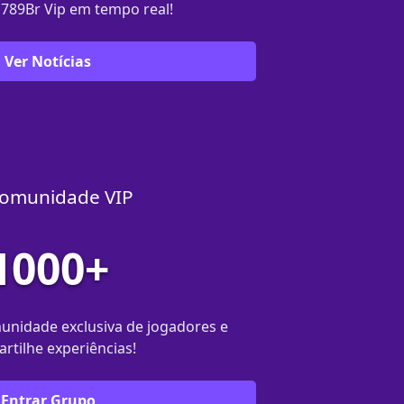
 789Br Vip em tempo real!
Ver Notícias
Comunidade VIP
1000+
unidade exclusiva de jogadores e
rtilhe experiências!
Entrar Grupo