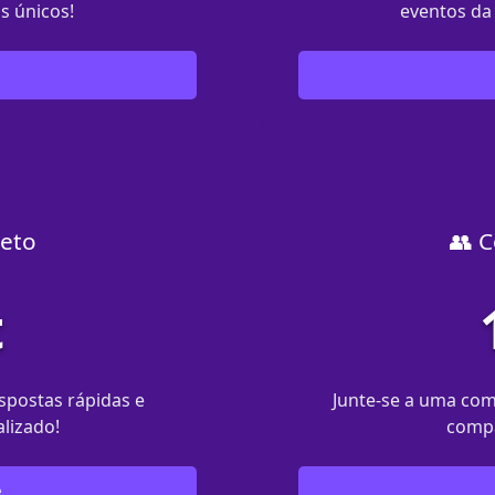
s únicos!
eventos da
reto
👥 
t
espostas rápidas e
Junte-se a uma com
lizado!
compa
e