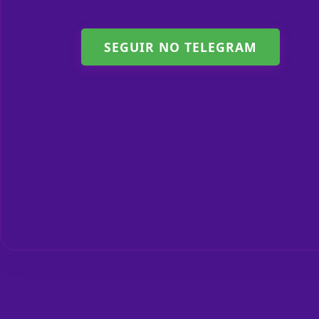
SEGUIR NO TELEGRAM