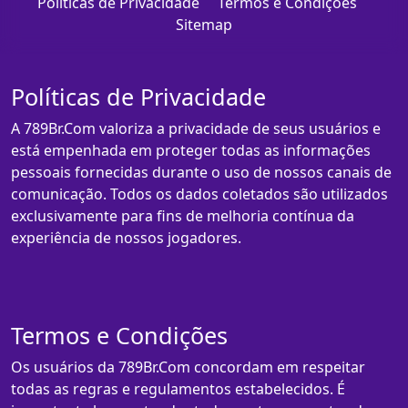
Políticas de Privacidade
Termos e Condições
Sitemap
Políticas de Privacidade
A 789Br.Com valoriza a privacidade de seus usuários e
está empenhada em proteger todas as informações
pessoais fornecidas durante o uso de nossos canais de
comunicação. Todos os dados coletados são utilizados
exclusivamente para fins de melhoria contínua da
experiência de nossos jogadores.
Termos e Condições
Os usuários da 789Br.Com concordam em respeitar
todas as regras e regulamentos estabelecidos. É