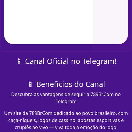
📱 Canal Oficial no Telegram!
📱 Benefícios do Canal
Descubra as vantagens de seguir a 789Br.Com no
Telegram
Um site da 789Br.Com dedicado ao povo brasileiro, com
caça-níqueis, jogos de cassino, apostas esportivas e
crupiês ao vivo — viva toda a emoção do jogo!