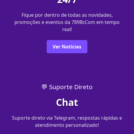
Fique por dentro de todas as novidades,
promoções e eventos da 789Br.Com em tempo
real!
Ver Notícias
💬 Suporte Direto
Chat
Suporte direto via Telegram, respostas rápidas e
atendimento personalizado!