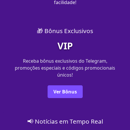
facilidade!
🎁 Bônus Exclusivos
VIP
Receba bônus exclusivos do Telegram,
promoções especiais e códigos promocionais
únicos!
Ver Bônus
📢 Notícias em Tempo Real