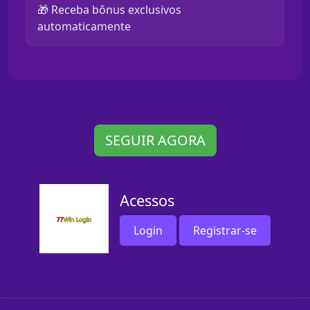
🎁 Receba bônus exclusivos
automaticamente
SEGUIR AGORA
Acessos
Login
Registrar-se