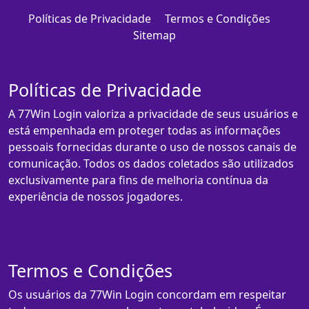
Políticas de Privacidade
Termos e Condições
Sitemap
Políticas de Privacidade
A 77Win Login valoriza a privacidade de seus usuários e
está empenhada em proteger todas as informações
pessoais fornecidas durante o uso de nossos canais de
comunicação. Todos os dados coletados são utilizados
exclusivamente para fins de melhoria contínua da
experiência de nossos jogadores.
Termos e Condições
Os usuários da 77Win Login concordam em respeitar