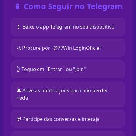
📱 Como Seguir no Telegram
📱 Baixe o app Telegram no seu dispositivo
🔍 Procure por "@77Win LoginOficial"
👆 Toque em "Entrar" ou "Join"
🔔 Ative as notificações para não perder
nada
💬 Participe das conversas e interaja