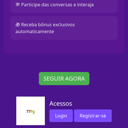
💬 Participe das conversas e interaja
🎁 Receba bônus exclusivos
automaticamente
SEGUIR AGORA
Acessos
Login
Registrar-se