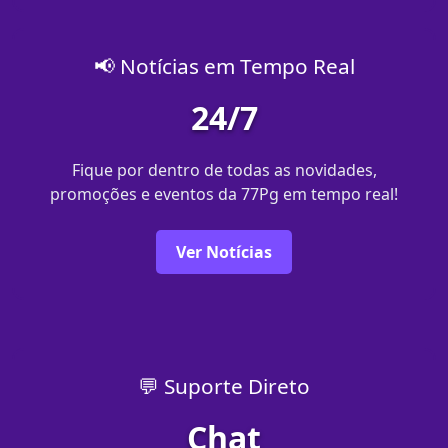
📢 Notícias em Tempo Real
24/7
Fique por dentro de todas as novidades,
promoções e eventos da 77Pg em tempo real!
Ver Notícias
💬 Suporte Direto
Chat