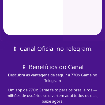
📱 Canal Oficial no Telegram!
📱 Benefícios do Canal
Descubra as vantagens de seguir a 77Ox Game no
Telegram
Um app da 77Ox Game feito para os brasileiros —
milhões de usuários se divertem aqui todos os dias,
baixe agora!