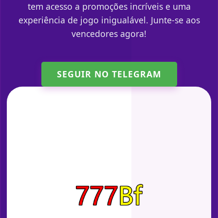
tem acesso a promoções incríveis e uma
experiência de jogo inigualável. Junte-se aos
vencedores agora!
SEGUIR NO TELEGRAM