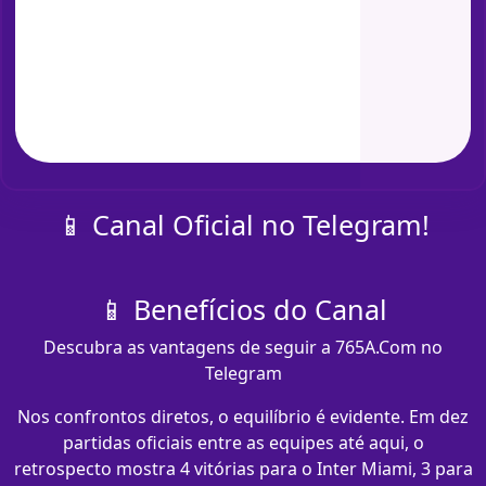
📱 Canal Oficial no Telegram!
📱 Benefícios do Canal
Descubra as vantagens de seguir a 765A.Com no
Telegram
Nos confrontos diretos, o equilíbrio é evidente. Em dez
partidas oficiais entre as equipes até aqui, o
retrospecto mostra 4 vitórias para o Inter Miami, 3 para