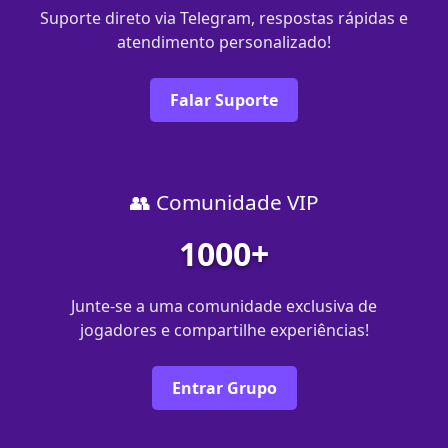
Suporte direto via Telegram, respostas rápidas e
atendimento personalizado!
Falar Suporte
👥 Comunidade VIP
1000+
Junte-se a uma comunidade exclusiva de
jogadores e compartilhe experiências!
Entrar Grupo