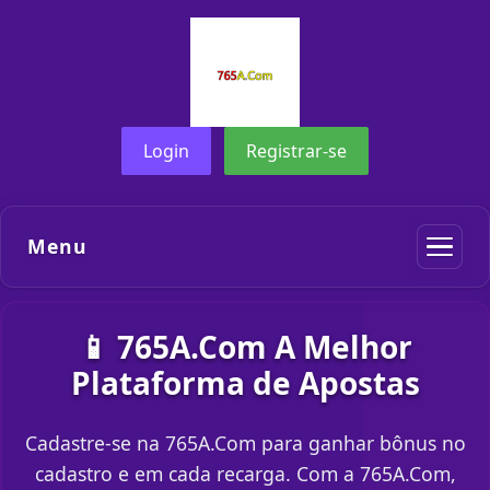
Login
Registrar-se
Menu
📱 765A.Com A Melhor
Plataforma de Apostas
Cadastre-se na 765A.Com para ganhar bônus no
cadastro e em cada recarga. Com a 765A.Com,