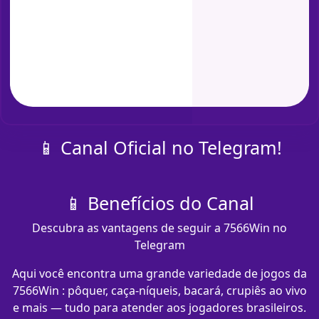
📱 Canal Oficial no Telegram!
📱 Benefícios do Canal
Descubra as vantagens de seguir a 7566Win no
Telegram
Aqui você encontra uma grande variedade de jogos da
7566Win : pôquer, caça-níqueis, bacará, crupiês ao vivo
e mais — tudo para atender aos jogadores brasileiros.