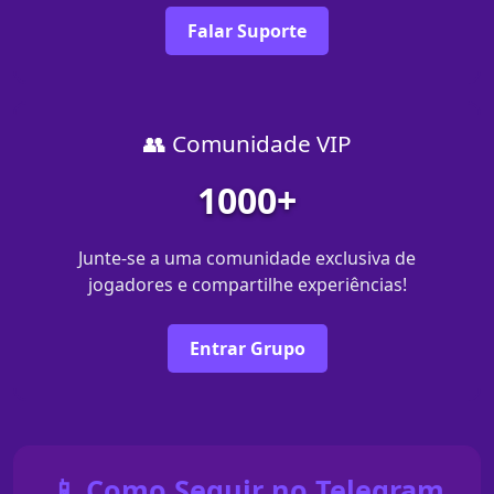
Falar Suporte
👥 Comunidade VIP
1000+
Junte-se a uma comunidade exclusiva de
jogadores e compartilhe experiências!
Entrar Grupo
📱 Como Seguir no Telegram