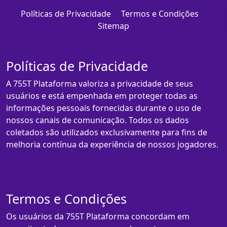
Políticas de Privacidade
Termos e Condições
Sitemap
Políticas de Privacidade
A 755T Plataforma valoriza a privacidade de seus
usuários e está empenhada em proteger todas as
informações pessoais fornecidas durante o uso de
nossos canais de comunicação. Todos os dados
coletados são utilizados exclusivamente para fins de
melhoria contínua da experiência de nossos jogadores.
Termos e Condições
Os usuários da 755T Plataforma concordam em