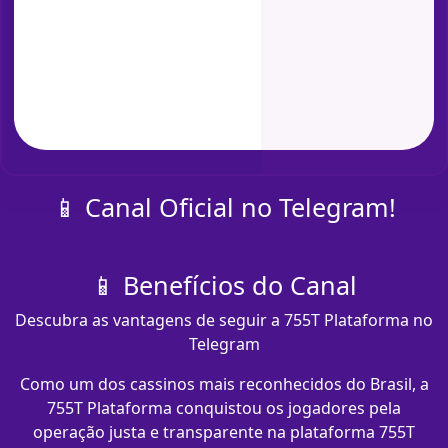
📱 Canal Oficial no Telegram!
📱 Benefícios do Canal
Descubra as vantagens de seguir a 755T Plataforma no
Telegram
Como um dos cassinos mais reconhecidos do Brasil, a
755T Plataforma conquistou os jogadores pela
operação justa e transparente na plataforma 755T