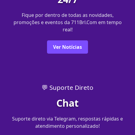
Fique por dentro de todas as novidades,
promoções e eventos da 711Brl.Com em tempo
real!
Ver Notícias
💬 Suporte Direto
Chat
Suporte direto via Telegram, respostas rápidas e
atendimento personalizado!