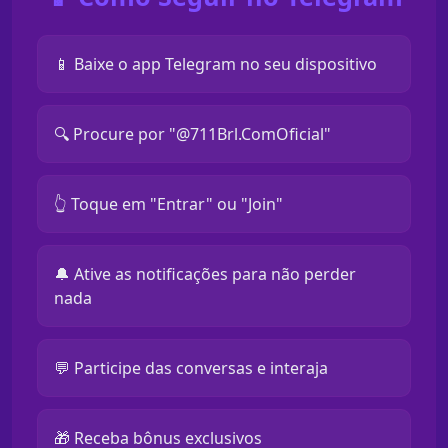
📱 Baixe o app Telegram no seu dispositivo
🔍 Procure por "@711Brl.ComOficial"
👆 Toque em "Entrar" ou "Join"
🔔 Ative as notificações para não perder
nada
💬 Participe das conversas e interaja
🎁 Receba bônus exclusivos