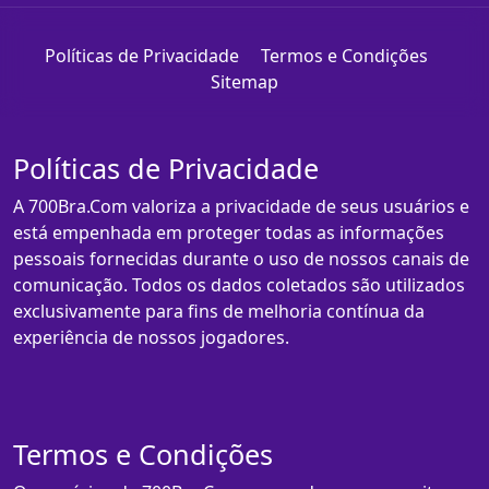
Políticas de Privacidade
Termos e Condições
Sitemap
Políticas de Privacidade
A 700Bra.Com valoriza a privacidade de seus usuários e
está empenhada em proteger todas as informações
pessoais fornecidas durante o uso de nossos canais de
comunicação. Todos os dados coletados são utilizados
exclusivamente para fins de melhoria contínua da
experiência de nossos jogadores.
Termos e Condições