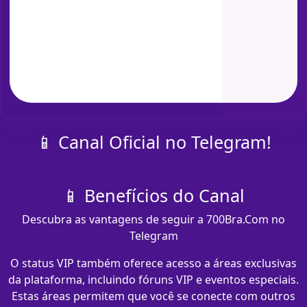
📱 Canal Oficial no Telegram!
📱 Benefícios do Canal
Descubra as vantagens de seguir a 700Bra.Com no
Telegram
O status VIP também oferece acesso a áreas exclusivas
da plataforma, incluindo fóruns VIP e eventos especiais.
Estas áreas permitem que você se conecte com outros