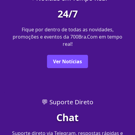
24/7
Fique por dentro de todas as novidades,
promoções e eventos da 700Bra.Com em tempo
real!
Ver Notícias
💬 Suporte Direto
Chat
Suporte direto via Telegram, respostas rápidas e