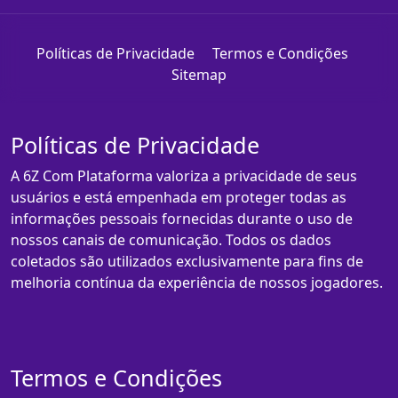
Políticas de Privacidade
Termos e Condições
Sitemap
Políticas de Privacidade
A 6Z Com Plataforma valoriza a privacidade de seus
usuários e está empenhada em proteger todas as
informações pessoais fornecidas durante o uso de
nossos canais de comunicação. Todos os dados
coletados são utilizados exclusivamente para fins de
melhoria contínua da experiência de nossos jogadores.
Termos e Condições