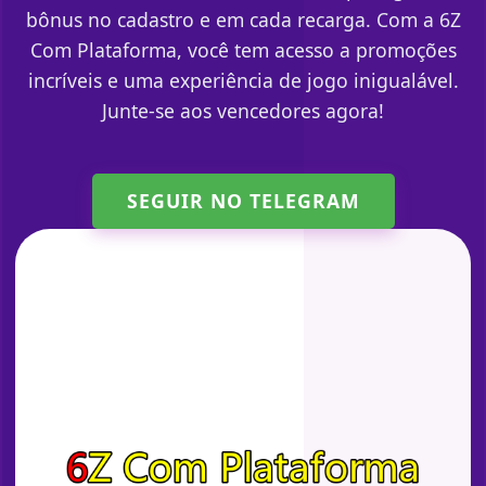
bônus no cadastro e em cada recarga. Com a 6Z
Com Plataforma, você tem acesso a promoções
incríveis e uma experiência de jogo inigualável.
Junte-se aos vencedores agora!
SEGUIR NO TELEGRAM