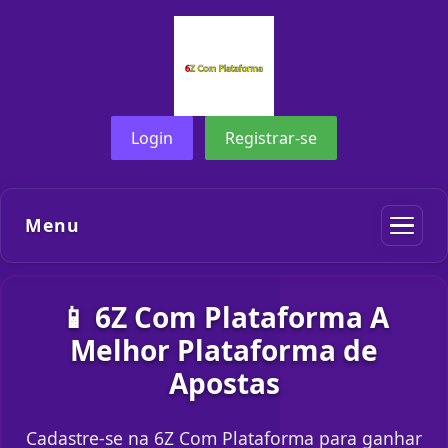
Login
Registrar-se
Menu
📱 6Z Com Plataforma A
Melhor Plataforma de
Apostas
Cadastre-se na 6Z Com Plataforma para ganhar