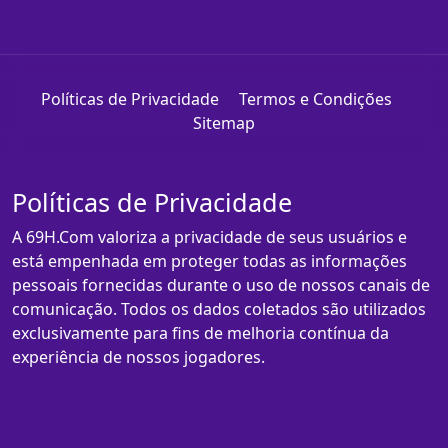
Políticas de Privacidade
Termos e Condições
Sitemap
Políticas de Privacidade
A 69H.Com valoriza a privacidade de seus usuários e
está empenhada em proteger todas as informações
pessoais fornecidas durante o uso de nossos canais de
comunicação. Todos os dados coletados são utilizados
exclusivamente para fins de melhoria contínua da
experiência de nossos jogadores.