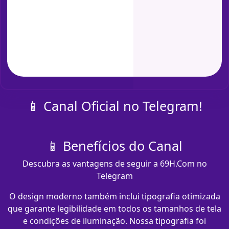
📱 Canal Oficial no Telegram!
📱 Benefícios do Canal
Descubra as vantagens de seguir a 69H.Com no
Telegram
O design moderno também inclui tipografia otimizada
que garante legibilidade em todos os tamanhos de tela
e condições de iluminação. Nossa tipografia foi