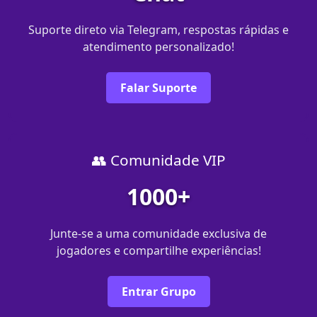
Suporte direto via Telegram, respostas rápidas e
atendimento personalizado!
Falar Suporte
👥 Comunidade VIP
1000+
Junte-se a uma comunidade exclusiva de
jogadores e compartilhe experiências!
Entrar Grupo