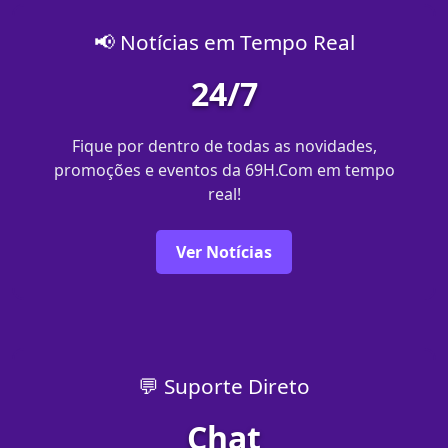
📢 Notícias em Tempo Real
24/7
Fique por dentro de todas as novidades,
promoções e eventos da 69H.Com em tempo
real!
Ver Notícias
💬 Suporte Direto
Chat