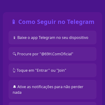
📱 Como Seguir no Telegram
📱 Baixe o app Telegram no seu dispositivo
🔍 Procure por "@69H.ComOficial"
👆 Toque em "Entrar" ou "Join"
🔔 Ative as notificações para não perder
nada