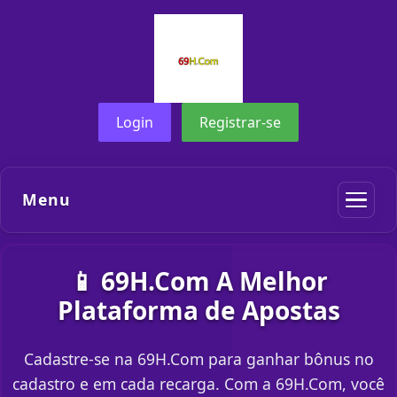
Login
Registrar-se
Menu
📱 69H.Com A Melhor
Plataforma de Apostas
Cadastre-se na 69H.Com para ganhar bônus no
cadastro e em cada recarga. Com a 69H.Com, você