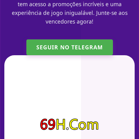
tem acesso a promoções incríveis e uma
experiência de jogo inigualável. Junte-se aos
vencedores agora!
SEGUIR NO TELEGRAM