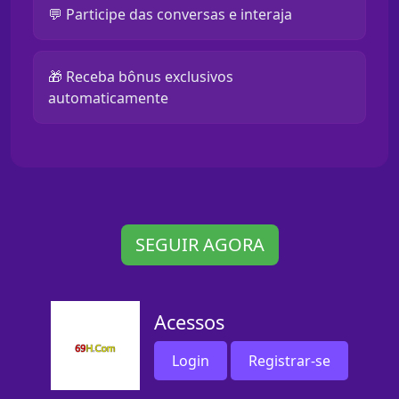
💬 Participe das conversas e interaja
🎁 Receba bônus exclusivos
automaticamente
SEGUIR AGORA
Acessos
Login
Registrar-se