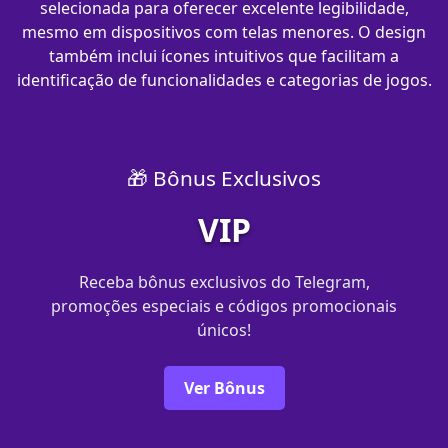
selecionada para oferecer excelente legibilidade,
mesmo em dispositivos com telas menores. O design
também inclui ícones intuitivos que facilitam a
identificação de funcionalidades e categorias de jogos.
🎁 Bônus Exclusivos
VIP
Receba bônus exclusivos do Telegram,
promoções especiais e códigos promocionais
únicos!
Ver Bônus