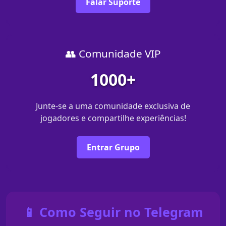
Falar Suporte
👥 Comunidade VIP
1000+
Junte-se a uma comunidade exclusiva de
jogadores e compartilhe experiências!
Entrar Grupo
📱 Como Seguir no Telegram