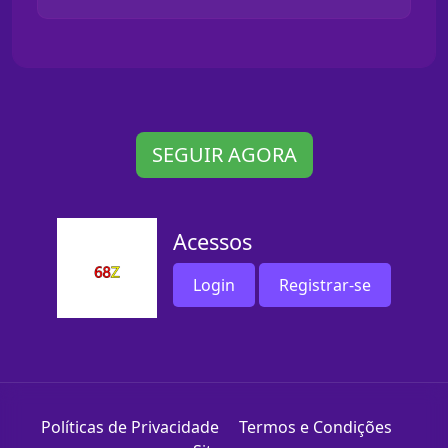
SEGUIR AGORA
Acessos
Login
Registrar-se
Políticas de Privacidade
Termos e Condições