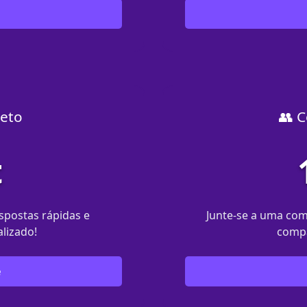
reto
👥 
t
espostas rápidas e
Junte-se a uma com
lizado!
compa
e