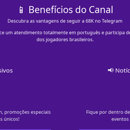
📱 Benefícios do Canal
Descubra as vantagens de seguir a 68K no Telegram
rece um atendimento totalmente em português e participa d
dos jogadores brasileiros.
sivos
📢 Notí
m, promoções especiais
Fique por dentro d
s únicos!
eventos