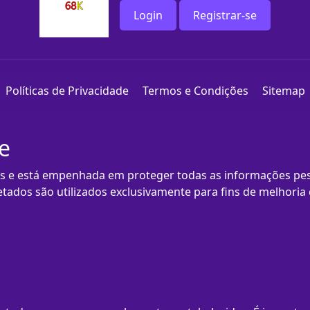
Login
Registrar-se
Políticas de Privacidade
Termos e Condições
Sitemap
de
ios e está empenhada em proteger todas as informações pe
tados são utilizados exclusivamente para fins de melhoria