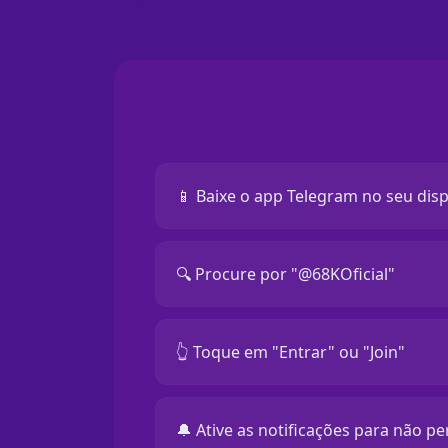
📱 Baixe o app Telegram no seu disp
🔍 Procure por "@68KOficial"
👆 Toque em "Entrar" ou "Join"
🔔 Ative as notificações para não p