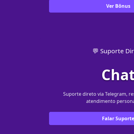
Ver Bônus
💬 Suporte Di
Cha
Suporte direto via Telegram, r
atendimento persona
Falar Suport