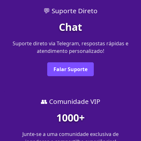
💬 Suporte Direto
Chat
Suporte direto via Telegram, respostas rápidas e
atendimento personalizado!
Falar Suporte
👥 Comunidade VIP
1000+
Junte-se a uma comunidade exclusiva de