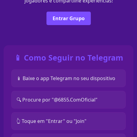
jogadores e compartilhe experiências!
Entrar Grupo
📱 Como Seguir no Telegram
📱 Baixe o app Telegram no seu dispositivo
🔍 Procure por "@6855.ComOficial"
👆 Toque em "Entrar" ou "Join"