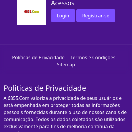
Acessos
Login
Registrar-se
Políticas de Privacidade
Termos e Condições
Sitemap
Políticas de Privacidade
A 6855.Com valoriza a privacidade de seus usuários e
está empenhada em proteger todas as informações
pessoais fornecidas durante o uso de nossos canais de
comunicação. Todos os dados coletados são utilizados
exclusivamente para fins de melhoria contínua da