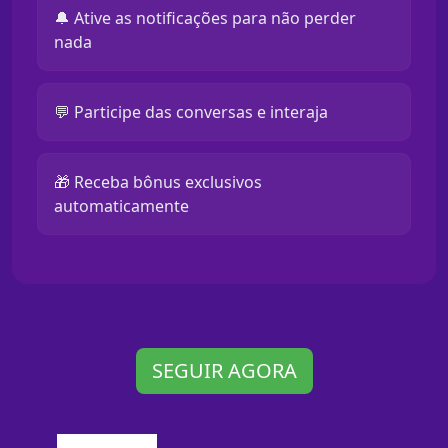
🔔 Ative as notificações para não perder
nada
💬 Participe das conversas e interaja
🎁 Receba bônus exclusivos
automaticamente
SEGUIR AGORA