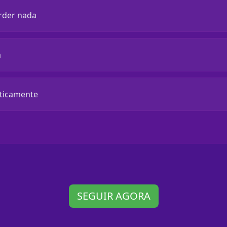
erder nada
a
aticamente
SEGUIR AGORA