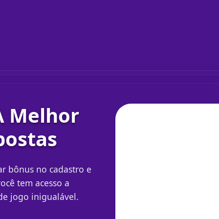
A Melhor
postas
ar bônus no cadastro e
você tem acesso a
e jogo inigualável.