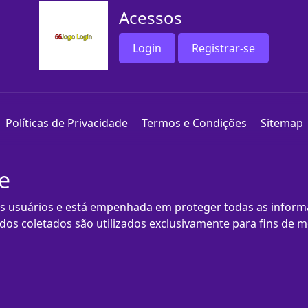
Acessos
Login
Registrar-se
Políticas de Privacidade
Termos e Condições
Sitemap
de
eus usuários e está empenhada em proteger todas as inform
os coletados são utilizados exclusivamente para fins de m