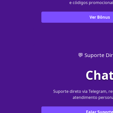
e códigos promocionai
Ver Bônus
💬 Suporte Di
Cha
Suporte direto via Telegram, r
atendimento persona
Falar Suport