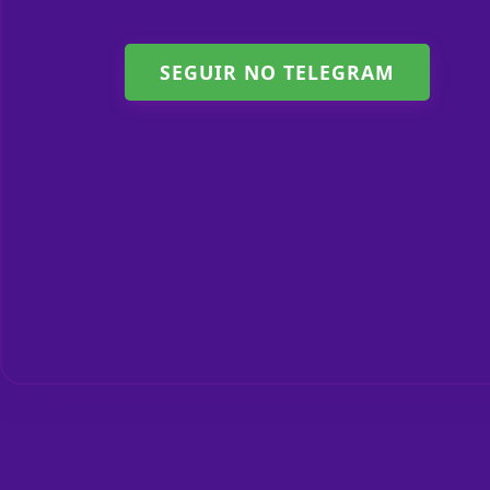
SEGUIR NO TELEGRAM