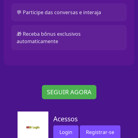
💬 Participe das conversas e interaja
🎁 Receba bônus exclusivos
automaticamente
SEGUIR AGORA
Acessos
Login
Registrar-se