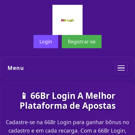
Login
Registrar-se
Menu
📱 66Br Login A Melhor
Plataforma de Apostas
Cadastre-se na 66Br Login para ganhar bônus no
cadastro e em cada recarga. Com a 66Br Login,