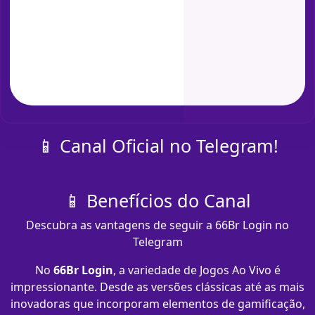
📱 Canal Oficial no Telegram!
📱 Benefícios do Canal
Descubra as vantagens de seguir a 66Br Login no
Telegram
No
66Br Login
, a variedade de Jogos Ao Vivo é
impressionante. Desde as versões clássicas até as mais
inovadoras que incorporam elementos de gamificação,