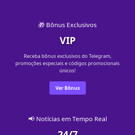
🎁 Bônus Exclusivos
VIP
Receba bônus exclusivos do Telegram,
promoções especiais e códigos promocionais
únicos!
Ver Bônus
📢 Notícias em Tempo Real
24/7