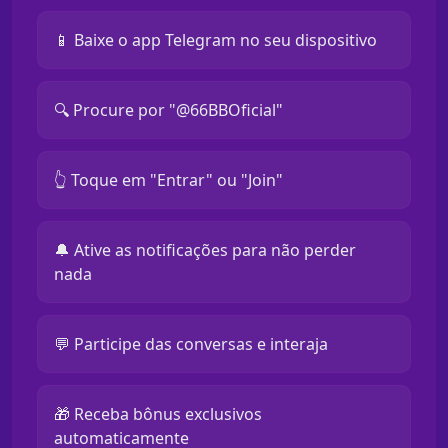
📱 Baixe o app Telegram no seu dispositivo
🔍 Procure por "@66BBOficial"
👆 Toque em "Entrar" ou "Join"
🔔 Ative as notificações para não perder
nada
💬 Participe das conversas e interaja
🎁 Receba bônus exclusivos
automaticamente