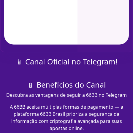
📱 Canal Oficial no Telegram!
📱 Benefícios do Canal
Descubra as vantagens de seguir a 66BB no Telegram
A 66BB aceita múltiplas formas de pagamento — a
plataforma 66BB Brasil prioriza a segurança da
informação com criptografia avançada para suas
apostas online.