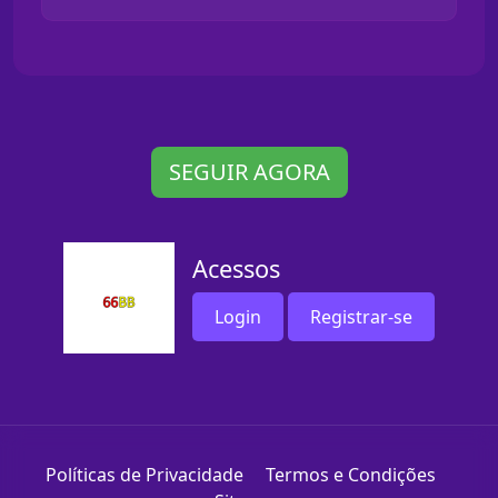
SEGUIR AGORA
Acessos
Login
Registrar-se
Políticas de Privacidade
Termos e Condições