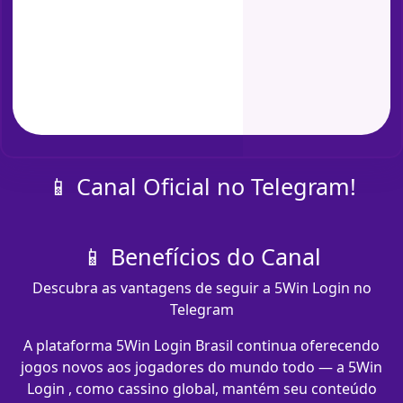
📱 Canal Oficial no Telegram!
📱 Benefícios do Canal
Descubra as vantagens de seguir a 5Win Login no
Telegram
A plataforma 5Win Login Brasil continua oferecendo
jogos novos aos jogadores do mundo todo — a 5Win
Login , como cassino global, mantém seu conteúdo