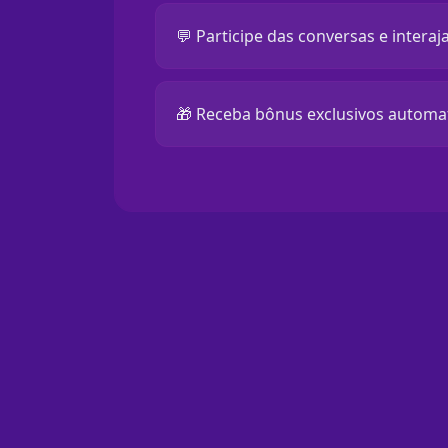
💬 Participe das conversas e interaj
🎁 Receba bônus exclusivos autom