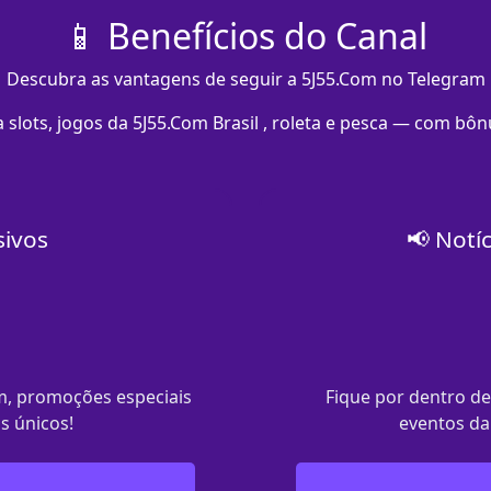
📱 Benefícios do Canal
Descubra as vantagens de seguir a 5J55.Com no Telegram
 slots, jogos da 5J55.Com Brasil , roleta e pesca — com b
sivos
📢 Notí
m, promoções especiais
Fique por dentro d
s únicos!
eventos da