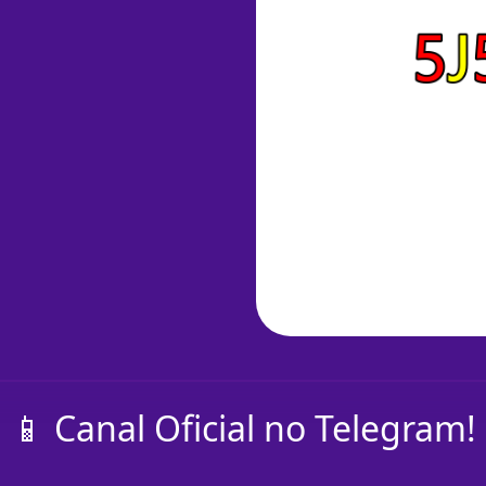
📱 Canal Oficial no Telegram!