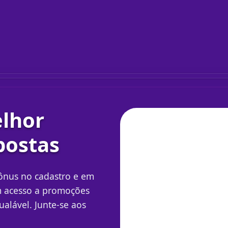
elhor
postas
ônus no cadastro e em
m acesso a promoções
ualável. Junte-se aos