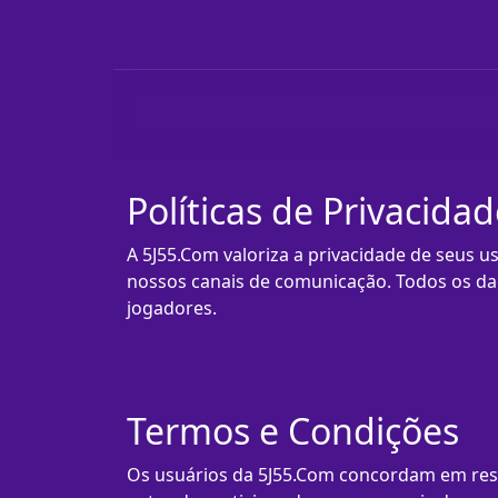
Políticas de Privacida
A 5J55.Com valoriza a privacidade de seus 
nossos canais de comunicação. Todos os dad
jogadores.
Termos e Condições
Os usuários da 5J55.Com concordam em respe