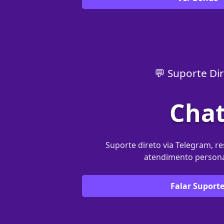
💬 Suporte Di
Cha
Suporte direto via Telegram, r
atendimento persona
Falar Suport