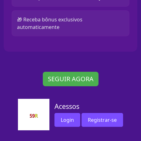
🎁 Receba bônus exclusivos
automaticamente
SEGUIR AGORA
Acessos
Login
Registrar-se