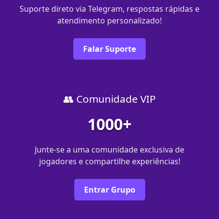
Suporte direto via Telegram, respostas rápidas e
atendimento personalizado!
Falar Suporte
👥 Comunidade VIP
1000+
Junte-se a uma comunidade exclusiva de
jogadores e compartilhe experiências!
Entrar Grupo