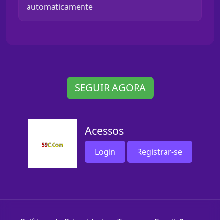
automaticamente
SEGUIR AGORA
Acessos
Login
Registrar-se