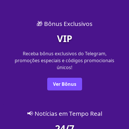
🎁 Bônus Exclusivos
VIP
Receba bônus exclusivos do Telegram,
promoções especiais e códigos promocionais
únicos!
Ver Bônus
📢 Notícias em Tempo Real
24/7