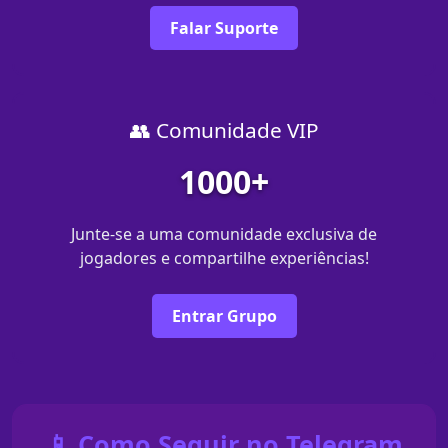
Falar Suporte
👥 Comunidade VIP
1000+
Junte-se a uma comunidade exclusiva de
jogadores e compartilhe experiências!
Entrar Grupo
📱 Como Seguir no Telegram