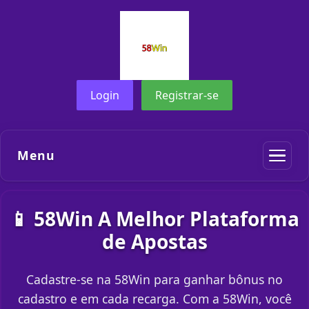
Login
Registrar-se
Menu
📱 58Win A Melhor Plataforma
de Apostas
Cadastre-se na 58Win para ganhar bônus no
cadastro e em cada recarga. Com a 58Win, você