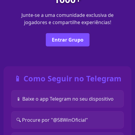
Junte-se a uma comunidade exclusiva de
jogadores e compartilhe experiências!
Entrar Grupo
📱 Como Seguir no Telegram
📱 Baixe o app Telegram no seu dispositivo
🔍 Procure por "@58WinOficial"