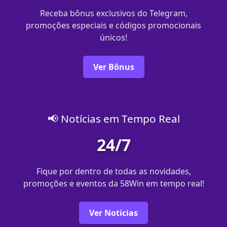
Receba bônus exclusivos do Telegram,
promoções especiais e códigos promocionais
únicos!
Ver Bônus
📢 Notícias em Tempo Real
24/7
Fique por dentro de todas as novidades,
promoções e eventos da 58Win em tempo real!
Ver Notícias