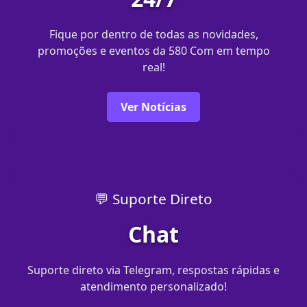
Fique por dentro de todas as novidades,
promoções e eventos da 580 Com em tempo
real!
Ver Notícias
💬 Suporte Direto
Chat
Suporte direto via Telegram, respostas rápidas e
atendimento personalizado!