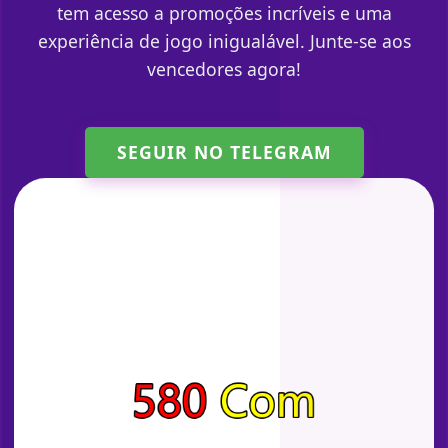
tem acesso a promoções incríveis e uma
experiência de jogo inigualável. Junte-se aos
vencedores agora!
SEGUIR NO TELEGRAM