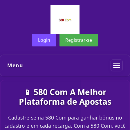
Login
Registrar-se
Menu
📱 580 Com A Melhor
Plataforma de Apostas
Cadastre-se na 580 Com para ganhar bônus no
cadastro e em cada recarga. Com a 580 Com, você