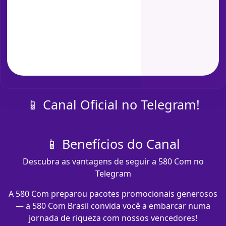
📱 Canal Oficial no Telegram!
📱 Benefícios do Canal
Descubra as vantagens de seguir a 580 Com no
Telegram
A 580 Com preparou pacotes promocionais generosos
— a 580 Com Brasil convida você a embarcar numa
jornada de riqueza com nossos vencedores!