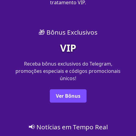
tratamento VIP.
🎁 Bônus Exclusivos
VIP
Receba bônus exclusivos do Telegram,
promoções especiais e códigos promocionais
únicos!
Ver Bônus
📢 Notícias em Tempo Real