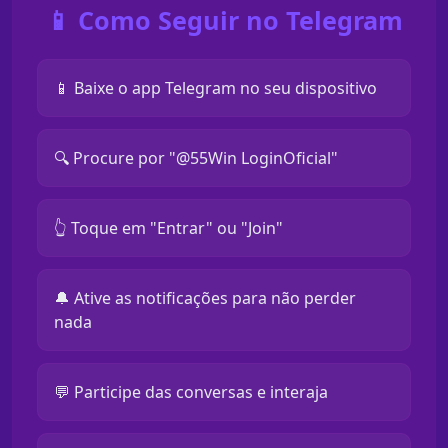
📱 Como Seguir no Telegram
📱 Baixe o app Telegram no seu dispositivo
🔍 Procure por "@55Win LoginOficial"
👆 Toque em "Entrar" ou "Join"
🔔 Ative as notificações para não perder
nada
💬 Participe das conversas e interaja