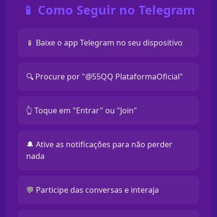
📱 Como Seguir no Telegram
📱 Baixe o app Telegram no seu dispositivo
🔍 Procure por "@55QQ PlataformaOficial"
👆 Toque em "Entrar" ou "Join"
🔔 Ative as notificações para não perder
nada
💬 Participe das conversas e interaja