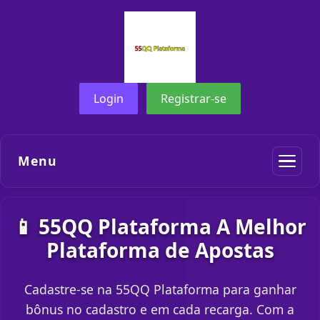
Login
Registrar-se
Menu
📱 55QQ Plataforma A Melhor
Plataforma de Apostas
Cadastre-se na 55QQ Plataforma para ganhar
bônus no cadastro e em cada recarga. Com a