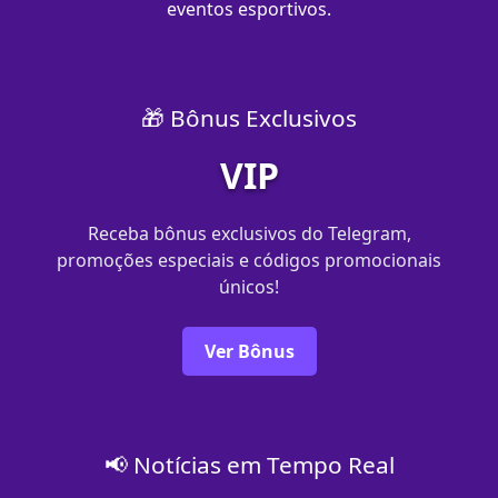
eventos esportivos.
🎁 Bônus Exclusivos
VIP
Receba bônus exclusivos do Telegram,
promoções especiais e códigos promocionais
únicos!
Ver Bônus
📢 Notícias em Tempo Real