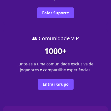
Falar Suporte
👥 Comunidade VIP
1000+
Junte-se a uma comunidade exclusiva de
jogadores e compartilhe experiências!
Entrar Grupo