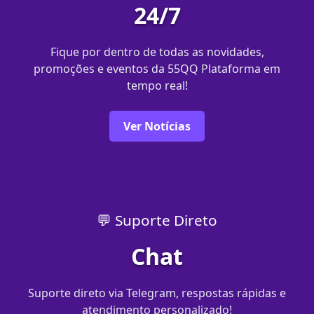
24/7
Fique por dentro de todas as novidades,
promoções e eventos da 55QQ Plataforma em
tempo real!
Ver Notícias
💬 Suporte Direto
Chat
Suporte direto via Telegram, respostas rápidas e
atendimento personalizado!