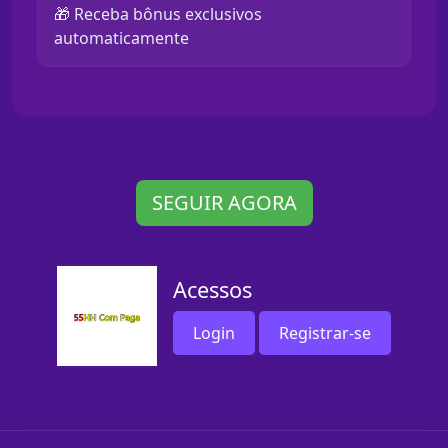
🎁 Receba bônus exclusivos
automaticamente
SEGUIR AGORA
Acessos
Login
Registrar-se