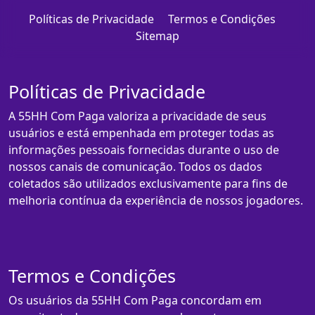
Políticas de Privacidade
Termos e Condições
Sitemap
Políticas de Privacidade
A 55HH Com Paga valoriza a privacidade de seus
usuários e está empenhada em proteger todas as
informações pessoais fornecidas durante o uso de
nossos canais de comunicação. Todos os dados
coletados são utilizados exclusivamente para fins de
melhoria contínua da experiência de nossos jogadores.
Termos e Condições
Os usuários da 55HH Com Paga concordam em