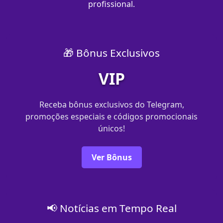
profissional.
🎁 Bônus Exclusivos
VIP
Receba bônus exclusivos do Telegram,
promoções especiais e códigos promocionais
únicos!
Ver Bônus
📢 Notícias em Tempo Real