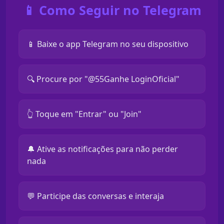
📱 Como Seguir no Telegram
📱 Baixe o app Telegram no seu dispositivo
🔍 Procure por "@55Ganhe LoginOficial"
👆 Toque em "Entrar" ou "Join"
🔔 Ative as notificações para não perder
nada
💬 Participe das conversas e interaja