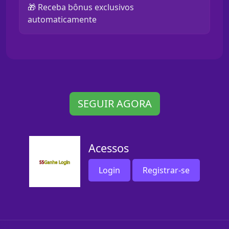
🎁 Receba bônus exclusivos
automaticamente
SEGUIR AGORA
Acessos
Login
Registrar-se