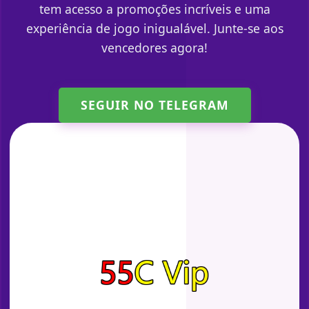
tem acesso a promoções incríveis e uma
experiência de jogo inigualável. Junte-se aos
vencedores agora!
SEGUIR NO TELEGRAM