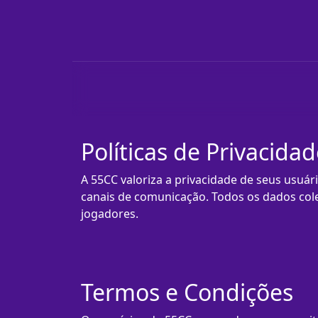
Políticas de Privacida
A 55CC valoriza a privacidade de seus usuá
canais de comunicação. Todos os dados cole
jogadores.
Termos e Condições