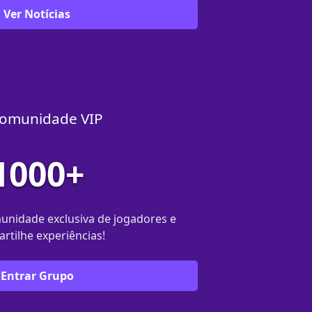
Ver Notícias
Comunidade VIP
1000+
unidade exclusiva de jogadores e
rtilhe experiências!
Entrar Grupo