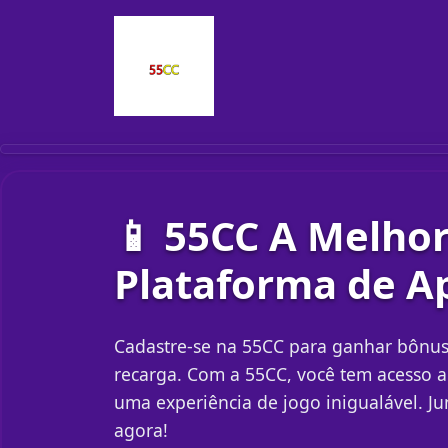
📱 55CC A Melho
Plataforma de A
Cadastre-se na 55CC para ganhar bônus
recarga. Com a 55CC, você tem acesso a
uma experiência de jogo inigualável. J
agora!