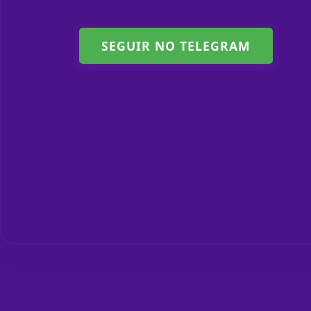
SEGUIR NO TELEGRAM