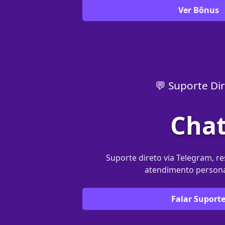
Ver Bônus
💬 Suporte Di
Cha
Suporte direto via Telegram, r
atendimento persona
Falar Suport