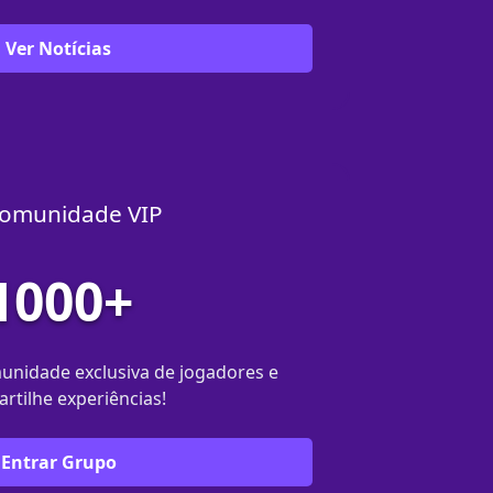
Ver Notícias
Comunidade VIP
1000+
unidade exclusiva de jogadores e
rtilhe experiências!
Entrar Grupo