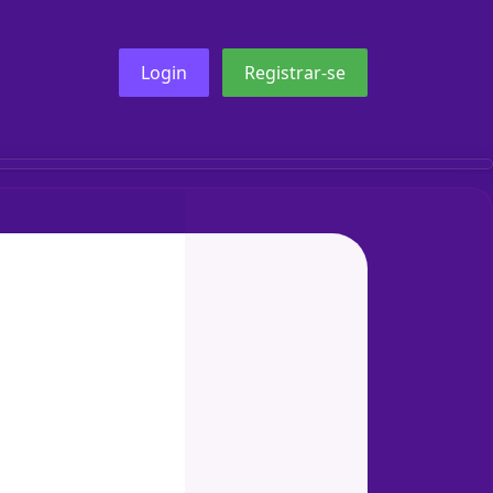
Login
Registrar-se