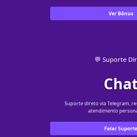
Ver Bônus
💬 Suporte Di
Cha
Suporte direto via Telegram, r
atendimento persona
Falar Suport