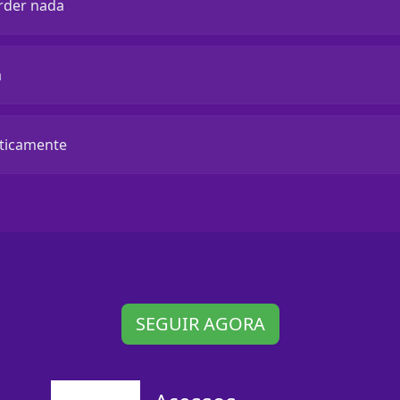
erder nada
a
aticamente
SEGUIR AGORA