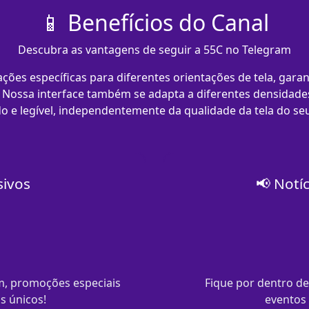
📱 Benefícios do Canal
Descubra as vantagens de seguir a 55C no Telegram
ções específicas para diferentes orientações de tela, gara
Nossa interface também se adapta a diferentes densidades 
o e legível, independentemente da qualidade da tela do seu
sivos
📢 Notí
m, promoções especiais
Fique por dentro d
s únicos!
eventos