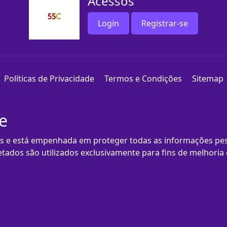
Acessos
Login
Registrar-se
Políticas de Privacidade
Termos e Condições
Sitemap
de
ios e está empenhada em proteger todas as informações pe
tados são utilizados exclusivamente para fins de melhoria