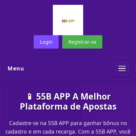
Login
Registrar-se
Menu
📱 55B APP A Melhor
Plataforma de Apostas
Cadastre-se na 55B APP para ganhar bônus no
cadastro e em cada recarga. Com a 55B APP, você