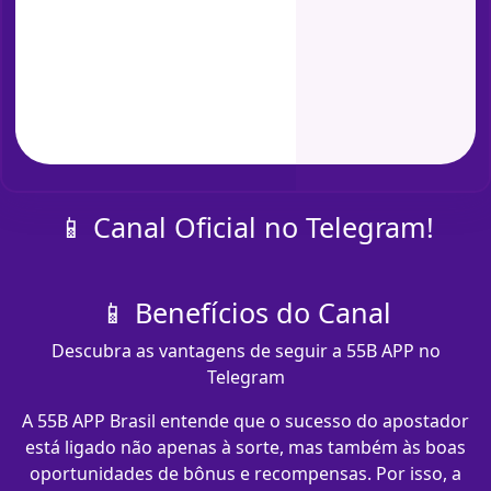
📱 Canal Oficial no Telegram!
📱 Benefícios do Canal
Descubra as vantagens de seguir a 55B APP no
Telegram
A 55B APP Brasil entende que o sucesso do apostador
está ligado não apenas à sorte, mas também às boas
oportunidades de bônus e recompensas. Por isso, a