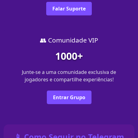
Falar Suporte
👥 Comunidade VIP
1000+
Junte-se a uma comunidade exclusiva de
jogadores e compartilhe experiências!
Entrar Grupo
📱 Como Seguir no Telegram