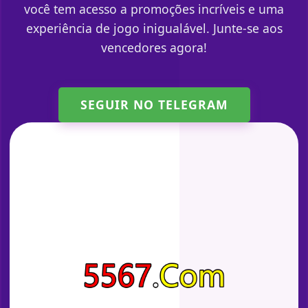
você tem acesso a promoções incríveis e uma
experiência de jogo inigualável. Junte-se aos
vencedores agora!
SEGUIR NO TELEGRAM