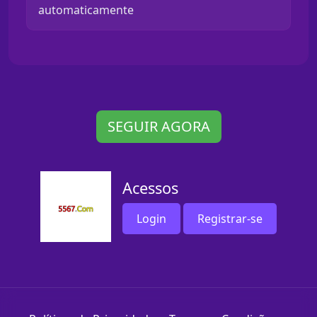
automaticamente
SEGUIR AGORA
Acessos
Login
Registrar-se