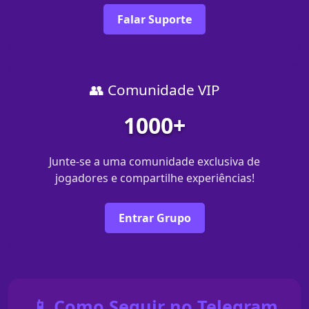
Falar Suporte
👥 Comunidade VIP
1000+
Junte-se a uma comunidade exclusiva de
jogadores e compartilhe experiências!
Entrar Grupo
📱 Como Seguir no Telegram