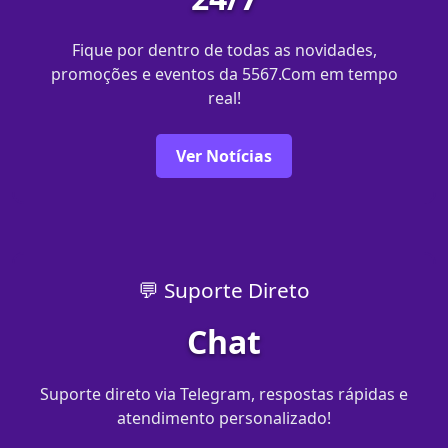
Fique por dentro de todas as novidades,
promoções e eventos da 5567.Com em tempo
real!
Ver Notícias
💬 Suporte Direto
Chat
Suporte direto via Telegram, respostas rápidas e
atendimento personalizado!