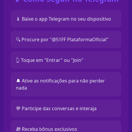
📱 Baixe o app Telegram no seu dispositivo
🔍 Procure por "@51FF PlataformaOficial"
👆 Toque em "Entrar" ou "Join"
🔔 Ative as notificações para não perder
nada
💬 Participe das conversas e interaja
🎁 Receba bônus exclusivos