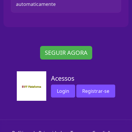
automaticamente
SEGUIR AGORA
Acessos
Login
Registrar-se