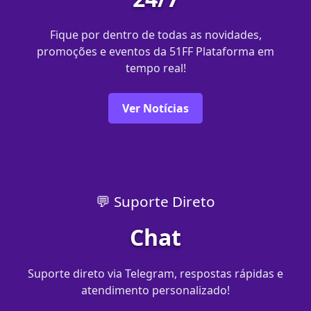
Fique por dentro de todas as novidades,
promoções e eventos da 51FF Plataforma em
tempo real!
Ver Notícias
💬 Suporte Direto
Chat
Suporte direto via Telegram, respostas rápidas e
atendimento personalizado!