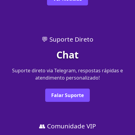
💬 Suporte Direto
Chat
Suporte direto via Telegram, respostas rápidas e
atendimento personalizado!
Falar Suporte
👥 Comunidade VIP