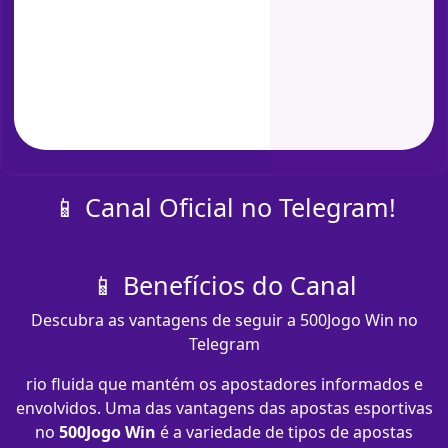
📱 Canal Oficial no Telegram!
📱 Benefícios do Canal
Descubra as vantagens de seguir a 500Jogo Win no
Telegram
rio fluida que mantém os apostadores informados e
envolvidos. Uma das vantagens das apostas esportivas
no
500Jogo Win
é a variedade de tipos de apostas