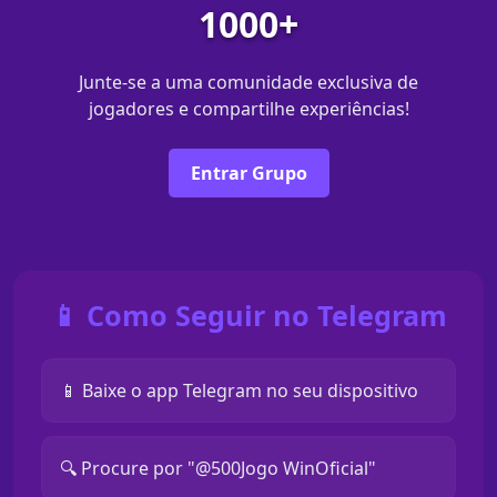
1000+
Junte-se a uma comunidade exclusiva de
jogadores e compartilhe experiências!
Entrar Grupo
📱 Como Seguir no Telegram
📱 Baixe o app Telegram no seu dispositivo
🔍 Procure por "@500Jogo WinOficial"