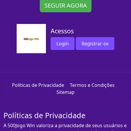
SEGUIR AGORA
Acessos
Login
Registrar-se
Políticas de Privacidade
Termos e Condições
Sitemap
Políticas de Privacidade
A 500Jogo Win valoriza a privacidade de seus usuários e