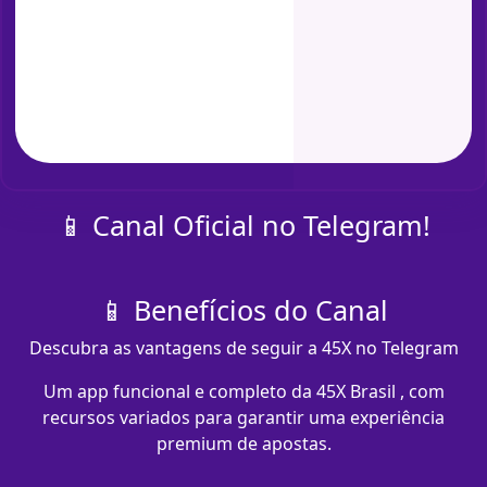
📱 Canal Oficial no Telegram!
📱 Benefícios do Canal
Descubra as vantagens de seguir a 45X no Telegram
Um app funcional e completo da 45X Brasil , com
recursos variados para garantir uma experiência
premium de apostas.