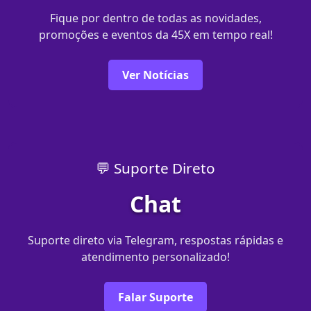
Fique por dentro de todas as novidades,
promoções e eventos da 45X em tempo real!
Ver Notícias
💬 Suporte Direto
Chat
Suporte direto via Telegram, respostas rápidas e
atendimento personalizado!
Falar Suporte