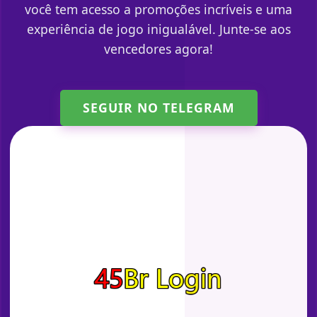
você tem acesso a promoções incríveis e uma
experiência de jogo inigualável. Junte-se aos
vencedores agora!
SEGUIR NO TELEGRAM