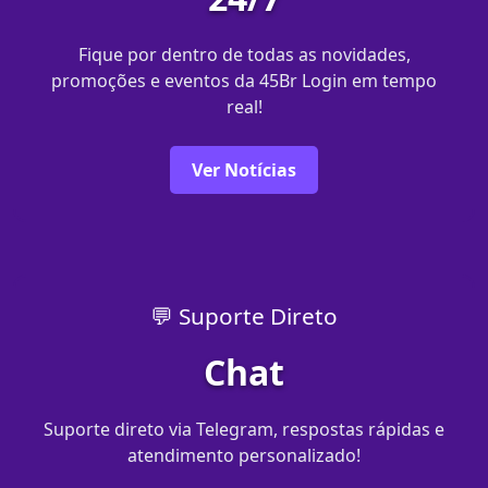
Fique por dentro de todas as novidades,
promoções e eventos da 45Br Login em tempo
real!
Ver Notícias
💬 Suporte Direto
Chat
Suporte direto via Telegram, respostas rápidas e
atendimento personalizado!