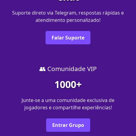
Suporte direto via Telegram, respostas rápidas e
atendimento personalizado!
Falar Suporte
👥 Comunidade VIP
1000+
Junte-se a uma comunidade exclusiva de
jogadores e compartilhe experiências!
Entrar Grupo