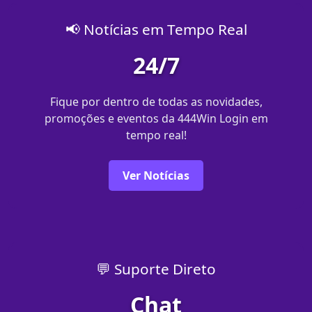
📢 Notícias em Tempo Real
24/7
Fique por dentro de todas as novidades,
promoções e eventos da 444Win Login em
tempo real!
Ver Notícias
💬 Suporte Direto
Chat