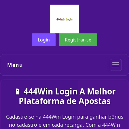
Login
Registrar-se
Menu
📱 444Win Login A Melhor
Plataforma de Apostas
Cadastre-se na 444Win Login para ganhar bônus
no cadastro e em cada recarga. Com a 444Win