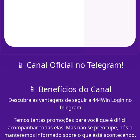
📱 Canal Oficial no Telegram!
📱 Benefícios do Canal
Descubra as vantagens de seguir a 444Win Login no
Telegram
Temos tantas promoções para você que é difícil
acompanhar todas elas! Mas não se preocupe, nós o
manteremos informado sobre o que está acontecendo.