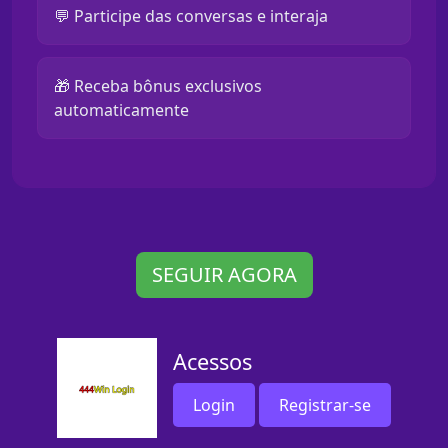
💬 Participe das conversas e interaja
🎁 Receba bônus exclusivos
automaticamente
SEGUIR AGORA
Acessos
Login
Registrar-se