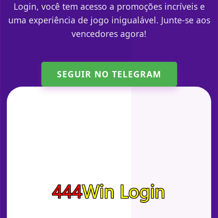
Login, você tem acesso a promoções incríveis e
uma experiência de jogo inigualável. Junte-se aos
vencedores agora!
SEGUIR NO TELEGRAM