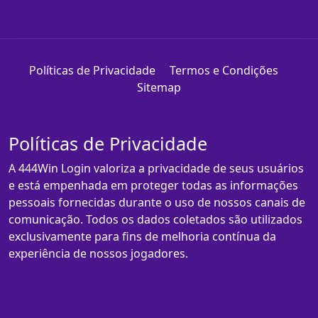
Políticas de Privacidade
Termos e Condições
Sitemap
Políticas de Privacidade
A 444Win Login valoriza a privacidade de seus usuários
e está empenhada em proteger todas as informações
pessoais fornecidas durante o uso de nossos canais de
comunicação. Todos os dados coletados são utilizados
exclusivamente para fins de melhoria contínua da
experiência de nossos jogadores.