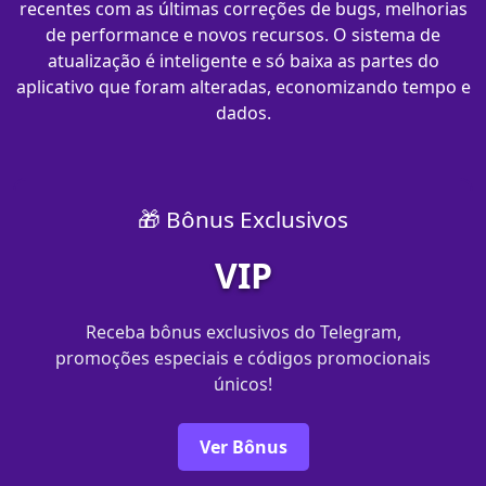
recentes com as últimas correções de bugs, melhorias
de performance e novos recursos. O sistema de
atualização é inteligente e só baixa as partes do
aplicativo que foram alteradas, economizando tempo e
dados.
🎁 Bônus Exclusivos
VIP
Receba bônus exclusivos do Telegram,
promoções especiais e códigos promocionais
únicos!
Ver Bônus