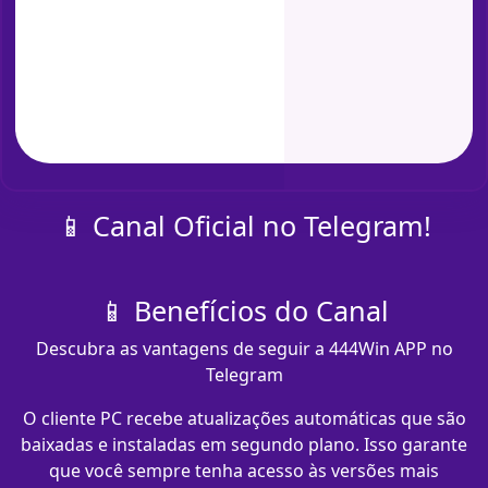
📱 Canal Oficial no Telegram!
📱 Benefícios do Canal
Descubra as vantagens de seguir a 444Win APP no
Telegram
O cliente PC recebe atualizações automáticas que são
baixadas e instaladas em segundo plano. Isso garante
que você sempre tenha acesso às versões mais