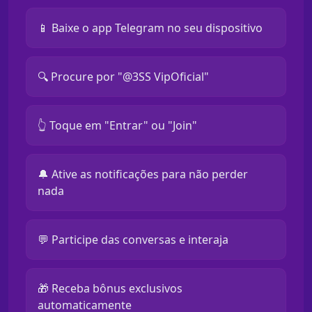
📱 Baixe o app Telegram no seu dispositivo
🔍 Procure por "@3SS VipOficial"
👆 Toque em "Entrar" ou "Join"
🔔 Ative as notificações para não perder
nada
💬 Participe das conversas e interaja
🎁 Receba bônus exclusivos
automaticamente