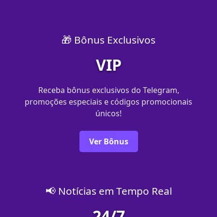
🎁 Bônus Exclusivos
VIP
Receba bônus exclusivos do Telegram,
promoções especiais e códigos promocionais
únicos!
Ver Bônus
📢 Notícias em Tempo Real
24/7