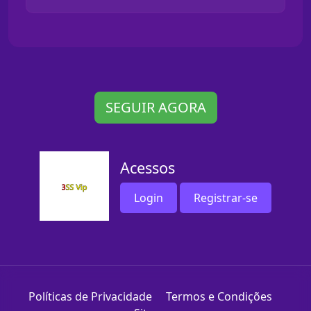
SEGUIR AGORA
Acessos
Login
Registrar-se
Políticas de Privacidade
Termos e Condições