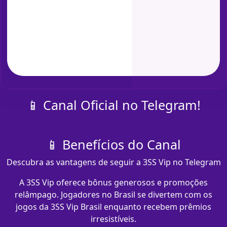
📱 Canal Oficial no Telegram!
📱 Benefícios do Canal
Descubra as vantagens de seguir a 3SS Vip no Telegram
A 3SS Vip oferece bônus generosos e promoções
relâmpago. Jogadores no Brasil se divertem com os
jogos da 3SS Vip Brasil enquanto recebem prêmios
irresistíveis.