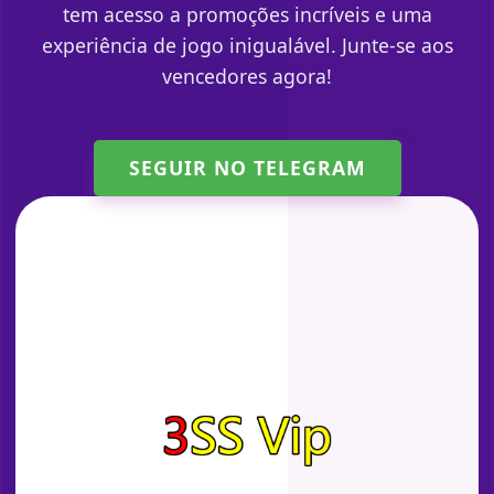
tem acesso a promoções incríveis e uma
experiência de jogo inigualável. Junte-se aos
vencedores agora!
SEGUIR NO TELEGRAM