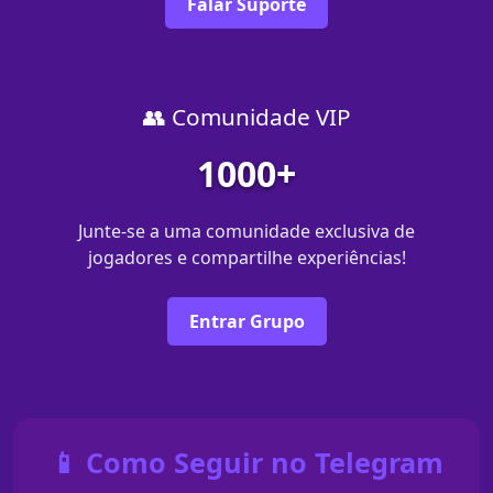
Falar Suporte
👥 Comunidade VIP
1000+
Junte-se a uma comunidade exclusiva de
jogadores e compartilhe experiências!
Entrar Grupo
📱 Como Seguir no Telegram