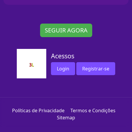
SEGUIR AGORA
Acessos
Login
Registrar-se
Políticas de Privacidade
Termos e Condições
Sitemap