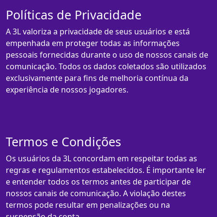
Políticas de Privacidade
A 3L valoriza a privacidade de seus usuários e está
empenhada em proteger todas as informações
pessoais fornecidas durante o uso de nossos canais de
comunicação. Todos os dados coletados são utilizados
exclusivamente para fins de melhoria contínua da
experiência de nossos jogadores.
Termos e Condições
Os usuários da 3L concordam em respeitar todas as
regras e regulamentos estabelecidos. É importante ler
e entender todos os termos antes de participar de
nossos canais de comunicação. A violação destes
termos pode resultar em penalizações ou na
suspensão da conta.