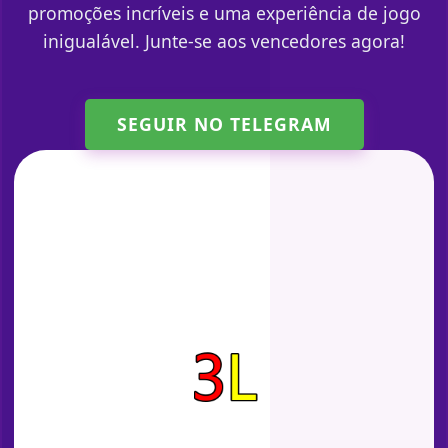
promoções incríveis e uma experiência de jogo
inigualável. Junte-se aos vencedores agora!
SEGUIR NO TELEGRAM