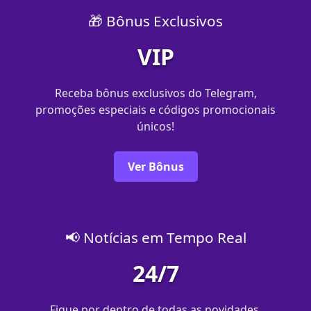
🎁 Bônus Exclusivos
VIP
Receba bônus exclusivos do Telegram,
promoções especiais e códigos promocionais
únicos!
Ver Bônus
📢 Notícias em Tempo Real
24/7
Fique por dentro de todas as novidades,