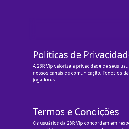
Políticas de Privacida
A 28R Vip valoriza a privacidade de seus u
nossos canais de comunicação. Todos os dad
jogadores.
Termos e Condições
Os usuários da 28R Vip concordam em respei