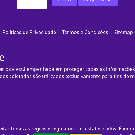
Políticas de Privacidade
Termos e Condições
Sitemap
de
suários e está empenhada em proteger todas as informações
os coletados são utilizados exclusivamente para fins de m
tar todas as regras e regulamentos estabelecidos. É impor