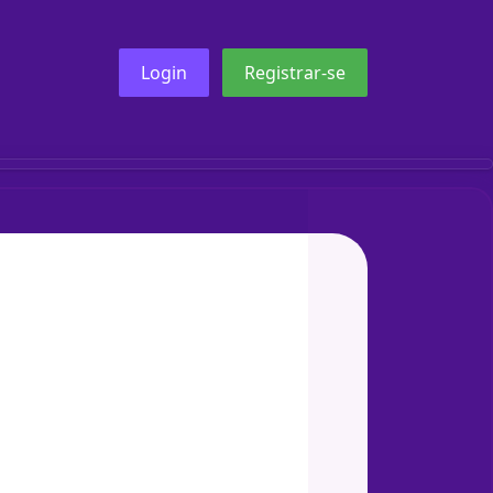
Login
Registrar-se