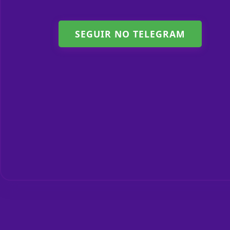
SEGUIR NO TELEGRAM