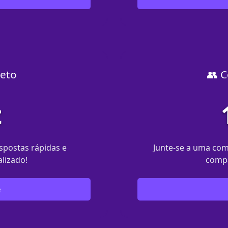
reto
👥 
t
espostas rápidas e
Junte-se a uma com
lizado!
compa
e