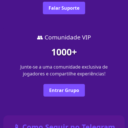
Falar Suporte
👥 Comunidade VIP
1000+
Junte-se a uma comunidade exclusiva de
jogadores e compartilhe experiências!
Entrar Grupo
📱 Como Seguir no Telegram