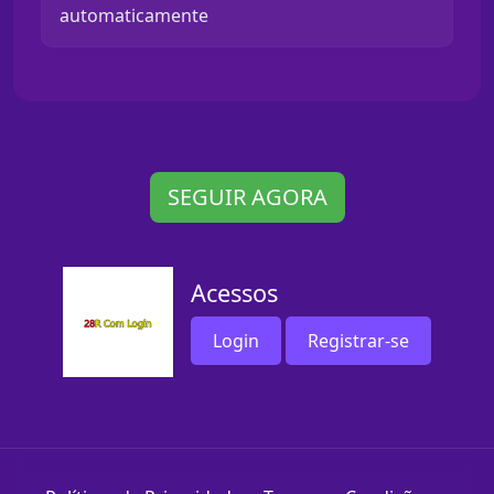
automaticamente
SEGUIR AGORA
Acessos
Login
Registrar-se