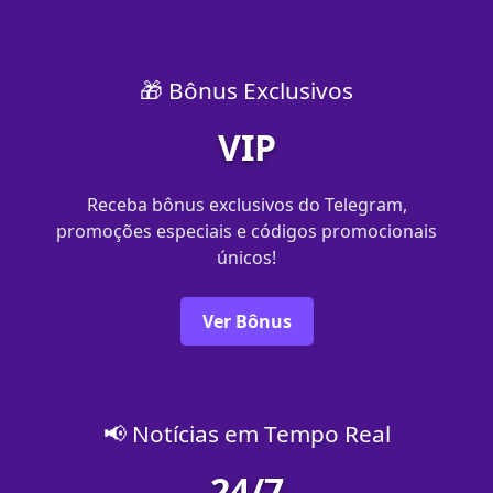
🎁 Bônus Exclusivos
VIP
Receba bônus exclusivos do Telegram,
promoções especiais e códigos promocionais
únicos!
Ver Bônus
📢 Notícias em Tempo Real
24/7